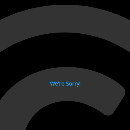
 page.
We’re Sorry!